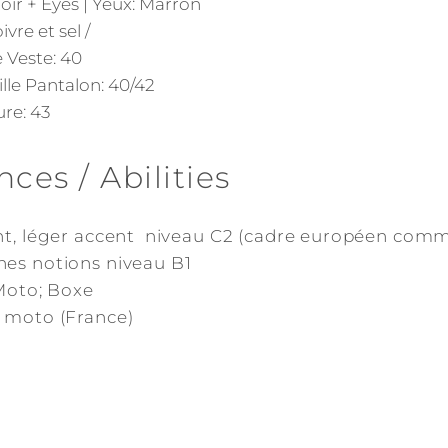
oir + Eyes | Yeux: Marron
ivre et sel /
le Veste: 40
aille Pantalon: 40/42
ure: 43
es / Abilities
ant, léger accent niveau C2 (cadre européen com
nes notions niveau B1
;Moto; Boxe
; moto (France)