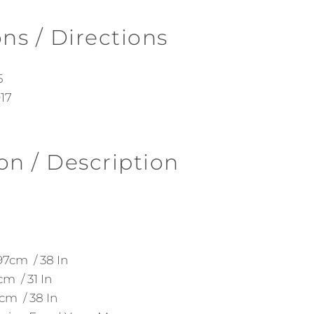
ons / Directions
5
17
on / Description
 97cm / 38 In
 cm / 31 In
 cm / 38 In