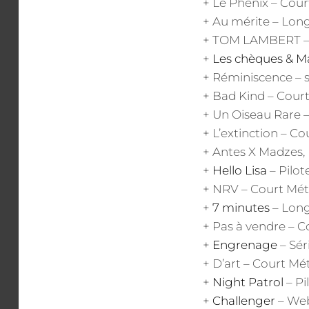
+ Le Phenix – Cour
+ Au mérite – Lon
+ TOM LAMBERT – C
+
Les chèques & M
+ Réminiscence – s
+ Bad Kind – Cour
+ Un Oiseau Rare –
+ L’extinction – C
+ Antes X Madzes,
+
Hello Lisa
– Pilot
+ NRV – Court Mét
+
7 minutes
– Long
+ Pas à vendre – C
+
Engrenage
– Sér
+ D’art – Court Mét
+
Night Patrol
– Pi
+
Challenger
– Web-