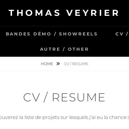
THOMAS VEYRIER
BANDES DÉMO / SHOWREELS
CV 
AUTRE / OTHER
HOME
CV / RESUME
CV / RESUME
verez la liste de projets sur lesquels j’ai eu la chance d