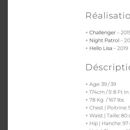
Réalisati
+
Challenger
– 201
+
Night Patrol
– 20
+
Hello Lisa
– 2019
Déscripti
+ Age: 39 / 39
+ 174cm / 5′ 8 Ft In
+ 78 Kg / 167 lbs
+ Chest | Poitrine:
+ Waist | Taille: 80
+ Hip | Hanche: 97