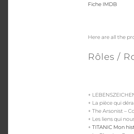
Fiche IMDB
Here are all the p
Rôles / R
+ LEBENSZEICHEN 
+ La pièce qui déra
+ The Arsonist – C
+ Les liens qui nou
+
TITANIC Mon his