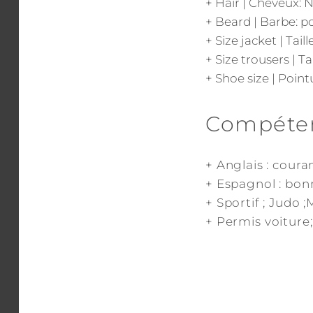
+ Hair | Cheveux: N
+ Beard | Barbe: po
+ Size jacket | Tail
+ Size trousers | T
+ Shoe size | Point
Compétenc
+ Anglais : cour
+ Espagnol : bon
+ Sportif ; Judo 
+ Permis voiture