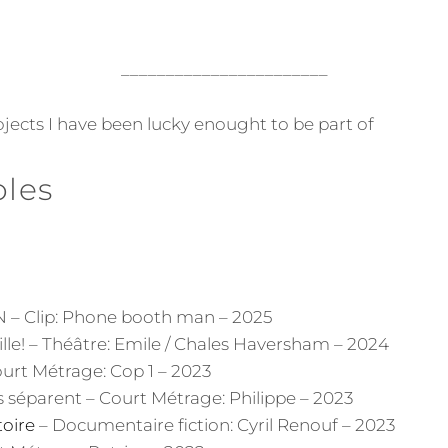
_______________________
rojects I have been lucky enought to be part of
oles
– Clip: Phone booth man – 2025
ille! – Théâtre: Emile / Chales Haversham – 2024
ourt Métrage: Cop 1 – 2023
s séparent – Court Métrage: Philippe – 2023
toire
– Documentaire fiction: Cyril Renouf – 2023